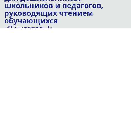
школьников и педагогов,
руководящих чтением
обучающихся
«Я читатель!
»
Даты проведения:
с 3 февраля по 2 апреля
Контактный e-mail:
timno2012@mail.ru
ПОДРОБНЕЕ
Коллективная межвузовская
монография