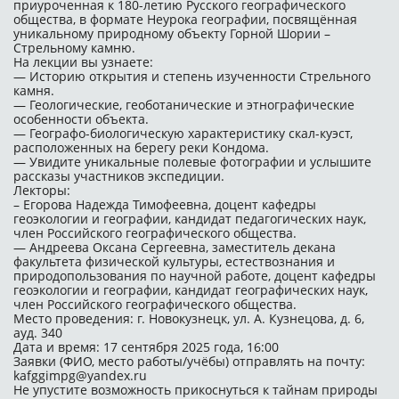
приуроченная к 180-летию Русского географического
общества, в формате Неурока географии, посвящённая
уникальному природному объекту Горной Шории –
Стрельному камню.
На лекции вы узнаете:
— Историю открытия и степень изученности Стрельного
камня.
— Геологические, геоботанические и этнографические
особенности объекта.
— Географо-биологическую характеристику скал-куэст,
расположенных на берегу реки Кондома.
— Увидите уникальные полевые фотографии и услышите
рассказы участников экспедиции.
Лекторы:
– Егорова Надежда Тимофеевна, доцент кафедры
геоэкологии и географии, кандидат педагогических наук,
член Российского географического общества.
— Андреева Оксана Сергеевна, заместитель декана
факультета физической культуры, естествознания и
природопользования по научной работе, доцент кафедры
геоэкологии и географии, кандидат географических наук,
член Российского географического общества.
Место проведения: г. Новокузнецк, ул. А. Кузнецова, д. 6,
ауд. 340
Дата и время: 17 сентября 2025 года, 16:00
Заявки (ФИО, место работы/учёбы) отправлять на почту:
kafggimpg@yandex.ru
Не упустите возможность прикоснуться к тайнам природы